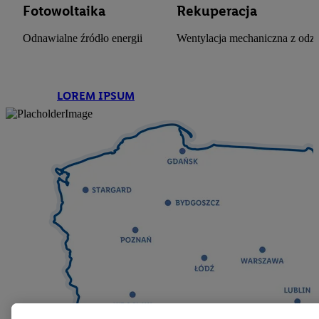
Fotowoltaika
Rekuperacja
Odnawialne źródło energii
Wentylacja mechaniczna z odzy
LOREM IPSUM