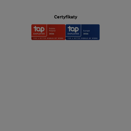
wymienionych partnerów w celu utworzenia specjalnego identyfi
internetowego (tzw. EUID), który możemy następnie wykorzyst
Certyfikaty
sposób jak poniżej opisany identyfikator Utiq SA/NV ("Utiq"), a
użytkownika w usługach świadczonych przez podmioty trzecie i
spersonalizowane reklamy. W tym celu my i jeden z innych part
wymienionych powyżej będziemy również jako współadministrat
adres e-mail użytkownika w postaci zahashowanej.
Użytkownik upoważnia również firmę Utiq oraz operatora sieci
telekomunikacyjnej
do korzystania z technologii Utiq w usługach 
najpierw sprawdzi, czy technologia jest dostępna dla użytkownika
adresu IP. Jeśli tak, Utiq udostępni adres IP użytkownika operatoro
utworzy identyfikator dla Utiq przy użyciu adresu IP i numeru re
klienta, takiego jak numer telefonu komórkowego. Identyfikator t
wykorzystany do rozpoznania użytkownika i zebrania informacji 
korzystania przez niego z usług Lidl. W szczególności technologi
również wykorzystywana do rozpoznawania użytkownika w usł
obsługiwanych przez podmioty trzecie, abyśmy mogli wyświetla