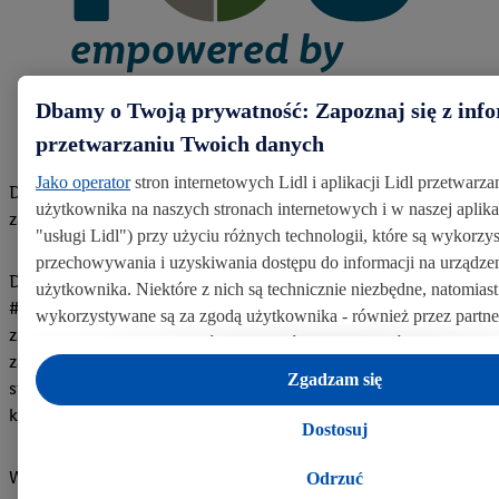
Dbamy o Twoją prywatność: Zapoznaj się z inf
przetwarzaniu Twoich danych
Jako operator
stron internetowych Lidl i aplikacji Lidl przetwarz
Do osiągnięcia celów CSR potrzebujemy zwiększonego
użytkownika na naszych stronach internetowych i w naszej aplikac
zaangażowania nas wszystkich.
"usługi Lidl") przy użyciu różnych technologii, które są wykorz
przechowywania i uzyskiwania dostępu do informacji na urząd
Dlatego uruchomiliśmy inicjatywę zrównoważonego rozwoju
użytkownika. Niektóre z nich są technicznie niezbędne, natomiast
#teamlidl YOU, której celem jest zaprezentowanie
wykorzystywane są za zgodą użytkownika - również przez partne
zaangażowania Lidla w zrównoważony rozwój oraz
odrębnych
administratorów lub współadministratorów danych o
zainspirowanie innych do działania w tym obszarze. W ten
związku z IAB TCF łącznie
6
partnerów - w celu dopasowania u
Zgadzam się
sposób chcemy jeszcze mocniej zaakcentować wagę ekologii i
preferencji użytkownika, generowania statystyk lub prezentowani
kwestii społecznych w naszych codziennych działaniach.
spersonalizowanych reklam w ramach usług Lidl i poza nimi. Prz
Dostosuj
danych na potrzeby personalizacji reklam odbywa się w celu kon
naszych własnych reklam i umożliwienia podmiotom trzecim wyświ
Wchodzisz w to? – Na naszej drodze do lepszego jutra, liczy
Odrzuć