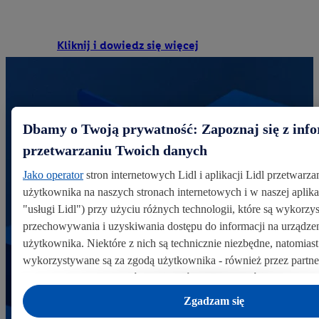
Kliknij i dowiedz się więcej
Dbamy o Twoją prywatność: Zapoznaj się z inf
przetwarzaniu Twoich danych
Jako operator
stron internetowych Lidl i aplikacji Lidl przetwarz
użytkownika na naszych stronach internetowych i w naszej aplikac
"usługi Lidl") przy użyciu różnych technologii, które są wykorz
przechowywania i uzyskiwania dostępu do informacji na urząd
użytkownika. Niektóre z nich są technicznie niezbędne, natomiast
wykorzystywane są za zgodą użytkownika - również przez partne
odrębnych
administratorów lub współadministratorów danych o
związku z IAB TCF łącznie
6
partnerów - w celu dopasowania u
Zgadzam się
preferencji użytkownika, generowania statystyk lub prezentowani