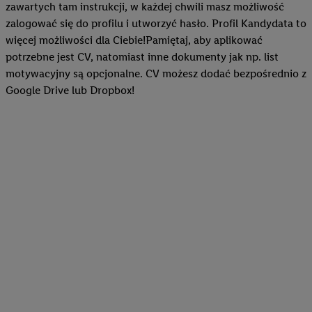
zawartych tam instrukcji, w każdej chwili masz możliwość
pomiaru wydajności/skuteczności reklamy, badania grup docelow
zalogować się do profilu i utworzyć hasło. Profil Kandydata to
opracowywania ofert oraz zapewnienia bezpieczeństwa techniczn
więcej możliwości dla Ciebie!Pamiętaj, aby aplikować
optymalizacji wyświetlania konkretnych treści.
potrzebne jest CV, natomiast inne dokumenty jak np. list
motywacyjny są opcjonalne. CV możesz dodać bezpośrednio z
Jeśli użytkownik wyrazi zgodę w tym miejscu, a następnie utworz
Google Drive lub Dropbox!
lub zaloguje się na istniejące konto Lidl Plus, możemy również 
adresu e-mail jako współadministratorzy - wspólnie z jednym z w
wymienionych partnerów w celu utworzenia specjalnego identyfi
internetowego (tzw. EUID), który możemy następnie wykorzyst
sposób jak poniżej opisany identyfikator Utiq SA/NV ("Utiq"), a
użytkownika w usługach świadczonych przez podmioty trzecie i
spersonalizowane reklamy. W tym celu my i jeden z innych part
wymienionych powyżej będziemy również jako współadministrat
adres e-mail użytkownika w postaci zahashowanej.
Użytkownik upoważnia również firmę Utiq oraz operatora sieci
telekomunikacyjnej
do korzystania z technologii Utiq w usługach 
najpierw sprawdzi, czy technologia jest dostępna dla użytkownika